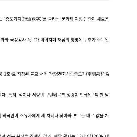
는 ‘증도가자(證道歌字)’를 둘러싼 문화재 지정 논란이 새로운
 결과와 국정감사 폭로가 이어지며 재심의 향방에 귀추가 주목된
758-1호)로 지정된 불교 서적 ‘남명천화상송증도가(南明泉和尙
다. 특히, 직지나 서양의 구텐베르크 성경이 인쇄된 ‘책’만 남
 한 외국인이 소유자에게 세 차례나 찾아와 부르는 대로 값을 쳐
과 성분 분석을 진행한 결과, 해당 활자는 13세기(1200년대