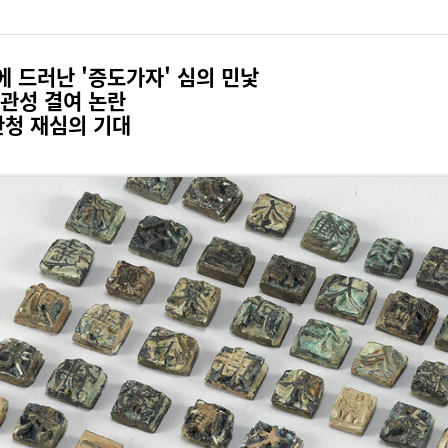
에 드러난 '증도가자' 심의 민낯
 객관성 결여 논란
산청 재심의 기대