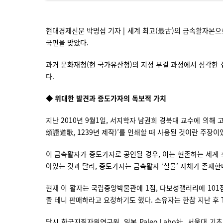
현대경제신문 박명섭 기자 | 세계 최고(最古)의 금속활자본으
국면을 맞았다.
과거 문화재청(현 국가유산청)의 지정 부결 과정에서 심각한 
다.
◆ 위대한 발견과 증도가자의 독보적 가치
지난 2010년 9월1일, 서지학자 남권희 경북대 교수에 의해
頌證道歌, 1239년 제작)’를 인쇄할 때 사용된 것이란 주장이
이 금속활자가 증도가자로 공인될 경우, 이는 현존하는 세계 최
아있는 것과 달리, 증도가자는 금속활자 ‘실물’ 자체가 존재한
현재 이 활자는 국립중앙박물관에 1점, 다보성갤러리에 101점
줄 테니 판매하라고 요청하기도 했다. 소유자는 한참 지난 후 
당시 한국지질자원연구원, 일본 Paleo Labo社, 서울대 