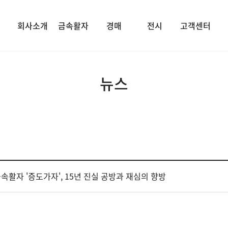
회사소개
금속활자
경매
전시
고객센터
뉴스
) 금속활자 '증도가자', 15년 진실 공방과 재심의 향방