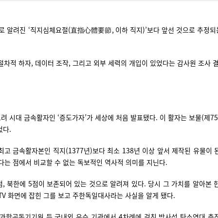
로 알려진 ‘직지심체요절(直指心體要節, 이하 직지)’보다 앞선 것으로 추정되
절차적 하자, 데이터 조작, 그리고 외부 세력의 개입이 있었다는 감사원 조사
 고려 시대 금속활자인 ‘증도가자’가 세상에 처음 발표됐다. 이 활자는 보물(제
었다.
고 금속활자본인 직지(1377년)보다 최소 138년 이상 앞서 제작된 유물이 된
다는 점에서 비교할 수 없는 독보적인 역사적 의미를 지닌다.
, 북한에 5점이 보존되어 있는 것으로 알려져 있다. 당시 그 가치를 알아본
TV 화면에 잡힌 그를 보고 주한독일대사라는 사실을 알게 됐다.
기초과학공동기기원 등 국내외 유수 기관에서 4차례에 걸친 방사성 탄소연대 측정