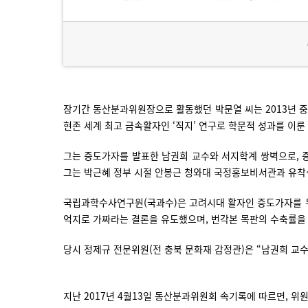
장기간 동산분과위원장으로 활동했던 박문열 씨는 2013년 중
현존 세계 최고 금속활자인 ‘직지’ 연구로 학문적 성과를 이룬
그는 증도가자를 발표한 남권희 교수와 서지학계 쌍벽으로, 
그는 박근혜 정부 시절 안봉근 청와대 국정홍보비서관과 유착
국립과학수사연구원(국과수)은 고려시대 활자인 증도가자를 무려
억지로 가짜라는 결론을 유도했으며, 번각본 목판의 수축률을
당시 정제규 전문위원(전 충북 문화재 감정관)은 “남권희 교
지난 2017년 4월13일 동산분과위원회 속기록에 따르면, 