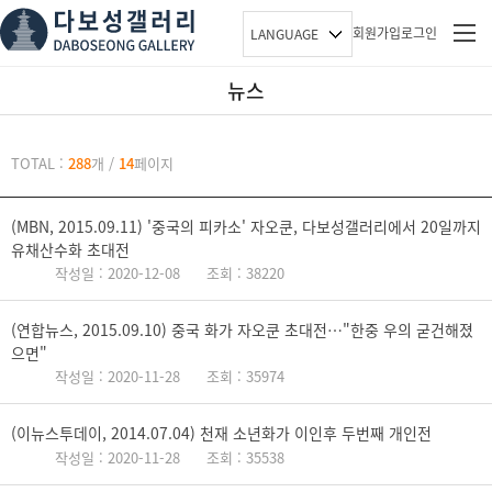
회원가입
로그인
LANGUAGE
뉴스
뉴스
TOTAL :
288
개
/
14
페이지
(MBN, 2015.09.11) '중국의 피카소' 자오쿤, 다보성갤러리에서 20일까지
유채산수화 초대전
작성일 : 2020-12-08
조회 : 38220
(연합뉴스, 2015.09.10) 중국 화가 자오쿤 초대전…"한중 우의 굳건해졌
으면"
작성일 : 2020-11-28
조회 : 35974
(이뉴스투데이, 2014.07.04) 천재 소년화가 이인후 두번째 개인전
작성일 : 2020-11-28
조회 : 35538