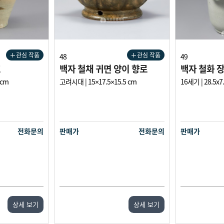
관심 작품
관심 작품
48
49
호
백자 철채 귀면 양이 향로
백자 철화 
 cm
고려시대 | 15×17.5×15.5 cm
16세기 | 28.5x7
전화문의
판매가
전화문의
판매가
상세 보기
상세 보기