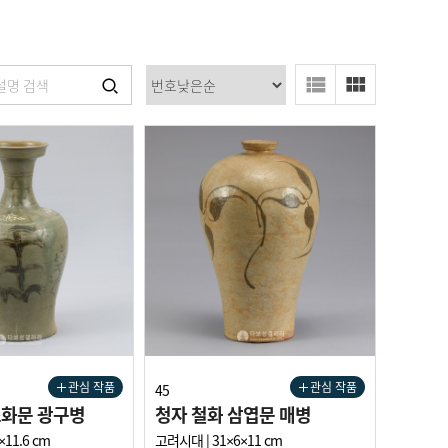
관심 작품
관심 작품
45
초화문 광구병
청자 철화 삼엽문 매병
11.6 cm
고려시대 | 31×6×11 cm