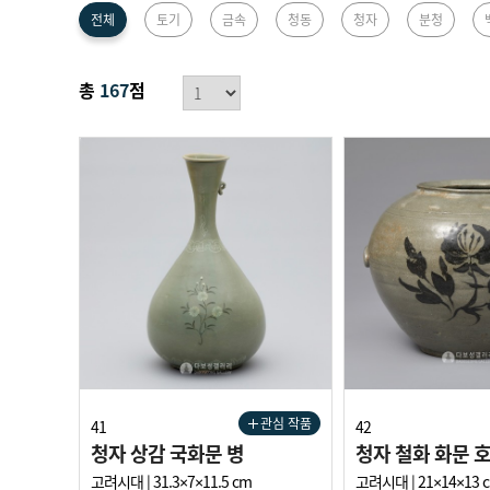
한국관
전체
토기
금속
청동
청자
분청
총
167
점
관심 작품
41
42
청자 상감 국화문 병
청자 철화 화문 
고려시대 | 31.3×7×11.5 cm
고려시대 | 21×14×13 