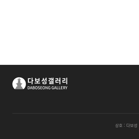
다음
맨끝
상호 : 다보성