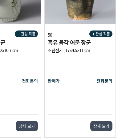
관심 작품
관심 작품
50
장군
흑유 음각 어문 장군
.2x10.7 cm
조선전기 | 17×4.5×11 cm
전화문의
판매가
전화문의
상세 보기
상세 보기