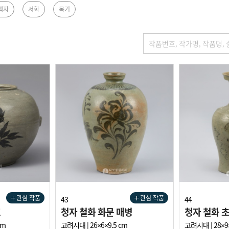
백자
서화
목기
관심 작품
관심 작품
43
44
호
청자 철화 화문 매병
청자 철화 
cm
고려시대 | 26×6×9.5 cm
고려시대 | 28×9×