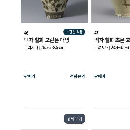
관심 작품
46
47
백자 철화 모란문 매병
백자 철화 초문 
고려시대 | 26.5x5x8.5 cm
고려시대 | 23.4×9.7×9
판매가
전화문의
판매가
상세 보기