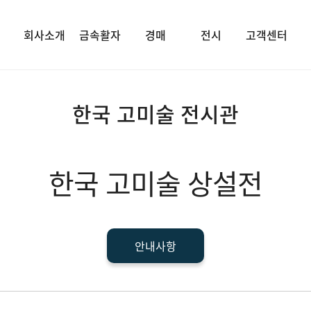
회사소개
금속활자
경매
전시
고객센터
한국 고미술 전시관
한국 고미술 상설전
안내사항