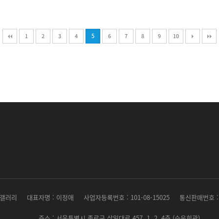
1
2
3
4
5
6
7
8
9
10
 갤러리
대표자명 : 이정애
사업자등록번호 : 101-08-15025
통신판매번호 : 
주소 : 서울특별시 종로구 삼일대로 457, 1, 2, 4층 (수운회관)